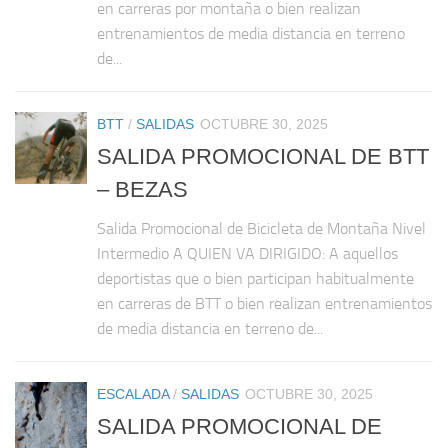
en carreras por montaña o bien realizan
entrenamientos de media distancia en terreno
de...
BTT
/
SALIDAS
OCTUBRE 30, 2025
SALIDA PROMOCIONAL DE BTT
– BEZAS
Salida Promocional de Bicicleta de Montaña Nivel
Intermedio A QUIEN VA DIRIGIDO: A aquellos
deportistas que o bien participan habitualmente
en carreras de BTT o bien realizan entrenamientos
de media distancia en terreno de...
ESCALADA
/
SALIDAS
OCTUBRE 30, 2025
SALIDA PROMOCIONAL DE