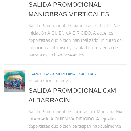
SALIDA PROMOCIONAL
MANIOBRAS VERTICALES
Salida Promocional de maniobras verticales Nivel
Iniciación A QUIEN VA DIRIGIDO: A aquellos
deportistas que o bien han realizado un curso de
iniciación al alpinismo, escalada o descenso de
barrancos, o bien poseen los...
CARRERAS X MONTAÑA
/
SALIDAS
NOVIEMBRE 10, 2025
SALIDA PROMOCIONAL CxM –
ALBARRACÍN
Salida Promocional de Carreras por Montaña Nivel
Intermedio A QUIEN VA DIRIGIDO: A aquellos
deportistas que o bien participan habitualmente