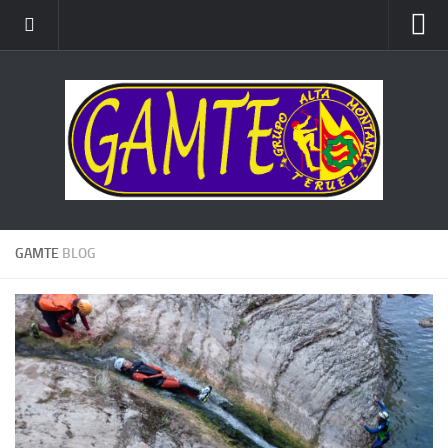
ALTA MONTAÑA
ESCALADA
BARRANCOS
BTT
CARRERAS x MONTAÑA
GAMTE
BLOG