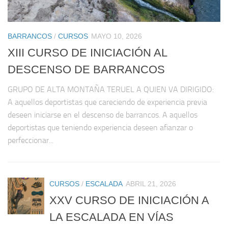
BARRANCOS
/
CURSOS
MAYO 10, 2026
XIII CURSO DE INICIACIÓN AL
DESCENSO DE BARRANCOS
GRUPO DE ALTA MONTAÑA TERUEL A QUIEN VA DIRIGIDO:
A aquellos deportistas que careciendo de experiencia previa
deseen iniciarse en el descenso de barrancos. A aquellos
deportistas que teniendo experiencia deseen afianzar o
perfeccionar...
CURSOS
/
ESCALADA
ABRIL 21, 2026
XXV CURSO DE INICIACIÓN A
LA ESCALADA EN VÍAS