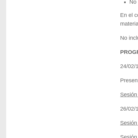
No 
En el c
materia
No incl
PROG
24/02/
Present
Sesión
26/02/
Sesión
Sesión 