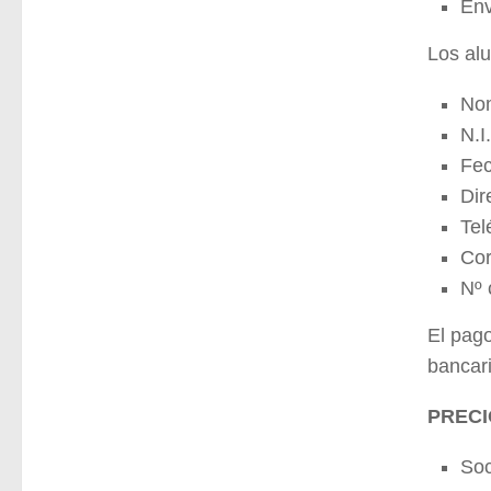
Env
Los alu
Nom
N.I.
Fec
Dir
Tel
Cor
Nº 
El pago
bancari
PRECI
So