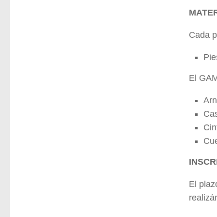
MATER
Cada pa
Pie
El GAMT
Arn
Cas
Cin
Cue
INSCR
El plaz
realizá