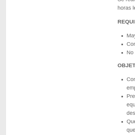
horas l
REQUI
May
Con
No 
OBJET
Con
emp
Pre
equ
des
Que
que