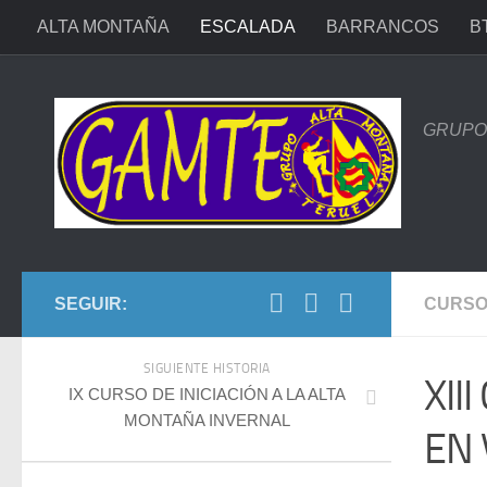
ALTA MONTAÑA
ESCALADA
BARRANCOS
B
GRUPO 
SEGUIR:
CURS
SIGUIENTE HISTORIA
XII
IX CURSO DE INICIACIÓN A LA ALTA
MONTAÑA INVERNAL
EN 