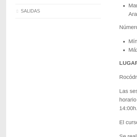
Man
SALIDAS
Ara
Número
Mín
Máx
LUGAR
Rocódr
Las ses
horario
14:00h
El curs
Se rea