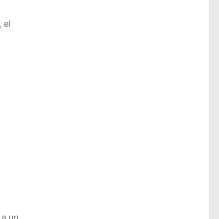
 el
 a un