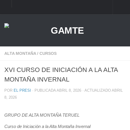
ALTA MONTAÑA
ESCALADA
BARRANCOS
BTT
ALTA MONTAÑA
/
CURSOS
CARRERAS x MONTAÑA
XVI CURSO DE INICIACIÓN A LA ALTA
MONTAÑA INVERNAL
POR
EL PRESI
· PUBLICADA
ABRIL 8, 2026
· ACTUALIZADO
ABRIL
8, 2026
GRUPO DE ALTA MONTAÑA TERUEL
Curso de Iniciación a la Alta Montaña Invernal