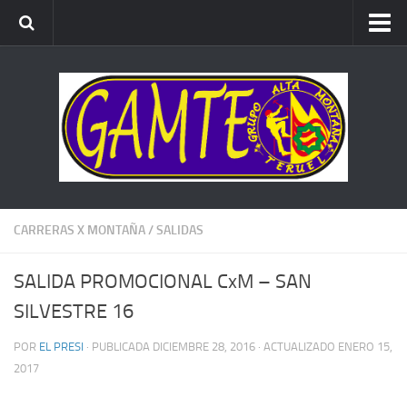
ALTA MONTAÑA
ESCALADA
BARRANCOS
BTT
CARRERAS x MONTAÑA
CARRERAS X MONTAÑA
/
SALIDAS
SALIDA PROMOCIONAL CxM – SAN
SILVESTRE 16
POR
EL PRESI
· PUBLICADA
DICIEMBRE 28, 2016
· ACTUALIZADO
ENERO 15,
2017