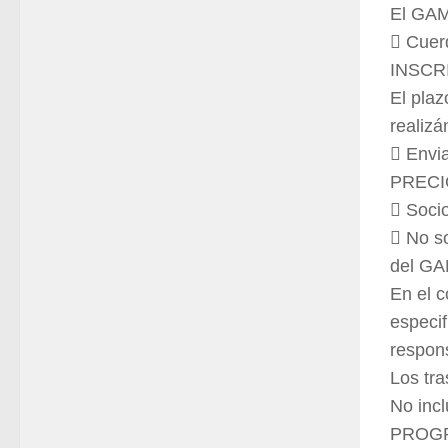
El GAMT
 Cuer
INSCR
El plaz
realizá
 Envi
PRECI
 Soc
 No so
del G
En el c
especif
respons
Los tra
No incl
PROG