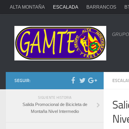
ALTA MONTAÑA
ESCALADA
BARRANCOS
B
GRUPO 
SEGUIR:
ESCALA
SIGUIENTE HISTORIA
Sal
Salida Promocional de Bicicleta de
Montaña Nivel Intermedio
Niv