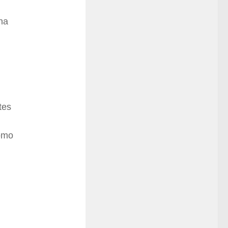
na
tes
como