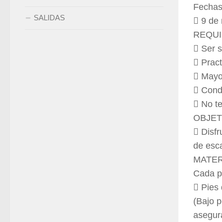
Fechas
SALIDAS
 9 de
REQUI
 Ser 
 Prac
 Mayo
 Condi
 No te
OBJET
 Disfr
de esc
MATER
Cada pa
 Pies 
(Bajo p
asegur