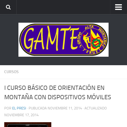
ALTA MONTAÑA
ESCALADA
BARRANCOS
BTT
CARRERAS x MONTAÑA
CURSOS
I CURSO BÁSICO DE ORIENTACIÓN EN
MONTAÑA CON DISPOSITIVOS MÓVILES
POR
EL PRESI
· PUBLICADA
NOVIEMBRE 11, 2014
· ACTUALIZADO
NOVIEMBRE 17, 2014