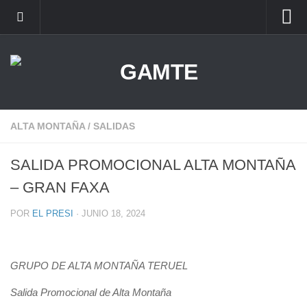
ALTA MONTAÑA
ESCALADA
BARRANCOS
BTT
ALTA MONTAÑA
/
SALIDAS
CARRERAS x MONTAÑA
SALIDA PROMOCIONAL ALTA MONTAÑA
– GRAN FAXA
POR
EL PRESI
·
JUNIO 18, 2024
GRUPO DE ALTA MONTAÑA TERUEL
Salida Promocional de Alta Montaña