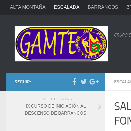
ALTA MONTAÑA
ESCALADA
BARRANCOS
B
GRUPO D
SEGUIR:
ESCALA
SIGUIENTE HISTORIA
SAL
IX CURSO DE INICIACIÓN AL
DESCENSO DE BARRANCOS
FO