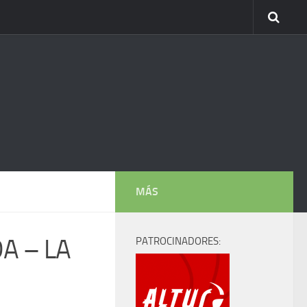
MÁS
A – LA
PATROCINADORES: