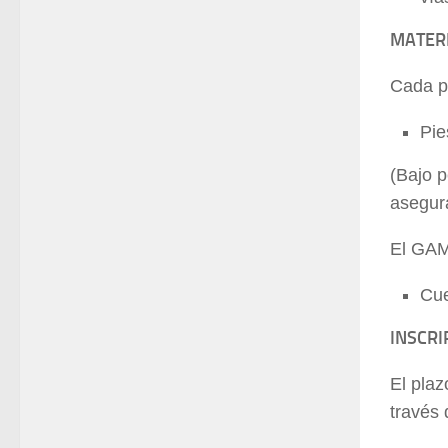
MATER
Cada pa
Pie
(Bajo p
asegur
El GAMT
Cue
INSCRI
El plaz
través 