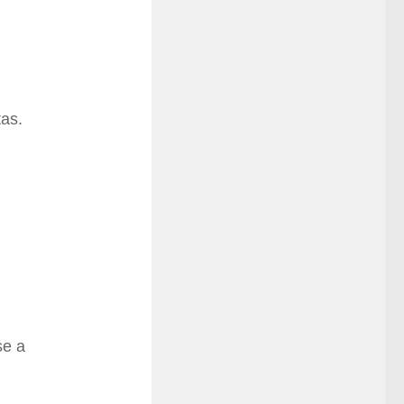
tas.
se a