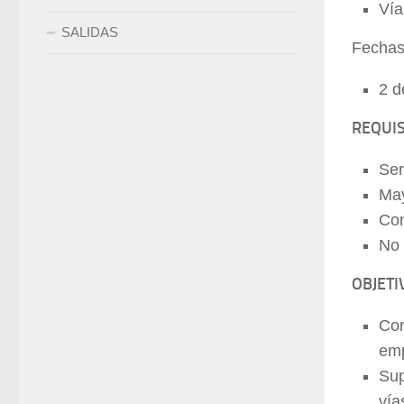
Vía
SALIDAS
Fechas
2 d
REQUIS
Ser
May
Con
No 
OBJETI
Con
emp
Sup
vía