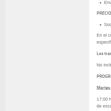
Env
PRECIO
So
En el c
especif
Los tra
No incl
PROG
Martes 
17:00 h
de esc