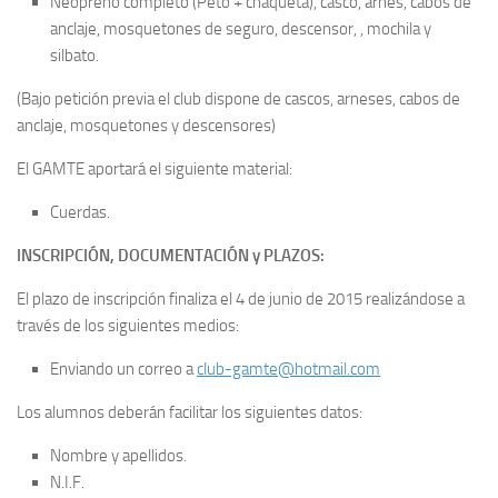
Neopreno completo (Peto + chaqueta), casco, arnés, cabos de
anclaje, mosquetones de seguro, descensor, , mochila y
silbato.
(Bajo petición previa el club dispone de cascos, arneses, cabos de
anclaje, mosquetones y descensores)
El GAMTE aportará el siguiente material:
Cuerdas.
INSCRIPCIÓN, DOCUMENTACIÓN y PLAZOS:
El plazo de inscripción finaliza el 4 de junio de 2015 realizándose a
través de los siguientes medios:
Enviando un correo a
club-gamte@hotmail.com
Los alumnos deberán facilitar los siguientes datos:
Nombre y apellidos.
N.I.F.