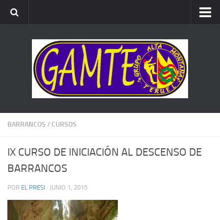
ALTA MONTAÑA
ESCALADA
BARRANCOS
BTT
CARRERAS x MONTAÑA
BARRANCOS
/
CURSOS
IX CURSO DE INICIACIÓN AL DESCENSO DE
BARRANCOS
POR
EL PRESI
·
JUNIO 1, 2015