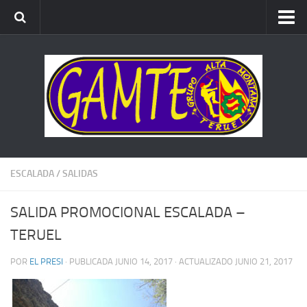
ALTA MONTAÑA
ESCALADA
BARRANCOS
BTT
CARRERAS x MONTAÑA
ESCALADA
/
SALIDAS
SALIDA PROMOCIONAL ESCALADA –
TERUEL
POR
EL PRESI
· PUBLICADA
JUNIO 14, 2017
· ACTUALIZADO
JUNIO 21, 2017