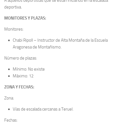
A aquellos deportistas que se están iniciando en la escalada
deportiva.
MONITORES Y PLAZAS:
Monitores:
Chabi Ripoll – Instructor de Alta Montaña de la Escuela
Aragonesa de Montañismo.
Número de plazas:
Mínimo: No existe
Máximo: 12
ZONA Y FECHAS:
Zona:
Vías de escalada cercanas a Teruel.
Fechas: