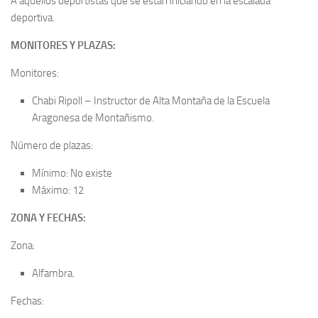
A aquellos deportistas que se están iniciando en la escalada
deportiva.
MONITORES Y PLAZAS:
Monitores:
Chabi Ripoll – Instructor de Alta Montaña de la Escuela
Aragonesa de Montañismo.
Número de plazas:
Mínimo: No existe
Máximo: 12
ZONA Y FECHAS:
Zona:
Alfambra.
Fechas: