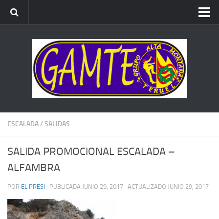
ALTA MONTAÑA
ESCALADA
BARRANCOS
BTT
CARRERAS x MONTAÑA
ESCALADA
/
SALIDAS
SALIDA PROMOCIONAL ESCALADA –
ALFAMBRA
POR
EL PRESI
· PUBLICADA
JUNIO 29, 2017
· ACTUALIZADO
JUNIO 29, 2017