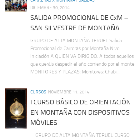
CARRERAS X MONTAÑA
/
SALIDAS
DICIEMBRE 30, 2014
SALIDA PROMOCIONAL DE CxM –
SAN SILVESTRE DE MONTAÑA
GRUPO DE ALTA MONTAÑA TERUEL Salida
Promocional de Carreras por Montaña Nivel
Iniciación A QUIEN VA DIRIGIDO: A todos aquellos
que queráis despedir el año corriendo por el monte.
MONITORES Y PLAZAS: Monitores: Chabi...
CURSOS
NOVIEMBRE 11, 2014
I CURSO BÁSICO DE ORIENTACIÓN
EN MONTAÑA CON DISPOSITIVOS
MÓVILES
GRUPO DE ALTA MONTAÑA TERUEL CURSO