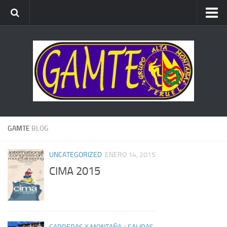
ALTA MONTAÑA
ESCALADA
BARRANCOS
BTT
CARRERAS x MONTAÑA
GAMTE
BLOG
UNCATEGORIZED
ENERO 14, 2015
CIMA 2015