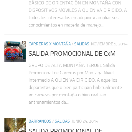
BÁSICO DE ORIENTACIÓN EN MONTAÑA CON
DISPOSITIVOS MÓVILES A QUIEN VA DIRIGIDO: A
todos los interesados en adquirir y ampliar sus
conocimientos en materia de manejo...
CARRERAS X MONTAÑA
/
SALIDAS
NOVIEMBRE 9, 2014
SALIDA PROMOCIONAL DE CxM
GRUPO DE ALTA MONTAÑA TERUEL Salida
Promocional de Carreras por Montaña Nivel
Intermedio A QUIEN VA DIRIGIDO: A aquellos
deportistas que o bien participan habitualmente
en carreras por montaña o bien realizan
entrenamientos de...
BARRANCOS
/
SALIDAS
JUNIO 24, 2014
SALIDA PROMOCIONAL DE