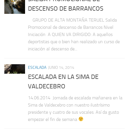
DESCENSO DE BARRANCOS
GRUPO DE ALTA MONTAÑA TERUEL Salida
Promocional de descenso de Barrancos Nivel
Iniciación A QUIEN VA DIRIGIDO: A aquellos
deportistas que o bien han realizado un curso de
iniciación al descenso de...
ESCALADA
JUNIO 14, 2014
ESCALADA EN LA SIMA DE
VALDECEBRO
14.06.2014 Jornada de escalada mañanera en la
Sima de Valdecebro con nuestro ilustrísimo
presidente y cuatro de sus vocales. Así da gusto
empezar el fin de semana